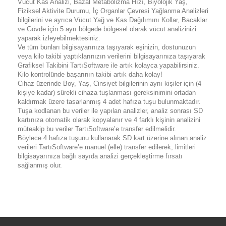
Vücut Kas Analizi, Bazal Metabolizma Hızı, Biyolojik Yaş,
Fiziksel Aktivite Durumu, İç Organlar Çevresi Yağlanma Analizleri
bilgilerini ve ayrıca Vücut Yağ ve Kas Dağılımını Kollar, Bacaklar
ve Gövde için 5 ayrı bölgede bölgesel olarak vücut analizinizi
yaparak izleyebilmektesiniz.
Ve tüm bunları bilgisayarınıza taşıyarak eşinizin, dostunuzun
veya kilo takibi yaptıklarınızın verilerini bilgisayarınıza taşıyarak
Grafiksel Takibini TartıSoftware ile artık kolayca yapabilirsiniz.
Kilo kontrolünde başarının takibi artık daha kolay!
Cihaz üzerinde Boy, Yaş, Cinsiyet bilgilerinin aynı kişiler için (4
kişiye kadar) sürekli cihaza tuşlanması gereksinimini ortadan
kaldırmak üzere tasarlanmış 4 adet hafıza tuşu bulunmaktadır.
Tuşa kodlanan bu veriler ile yapılan analizler, analiz sonrası SD
kartınıza otomatik olarak kopyalanır ve 4 farklı kişinin analizini
müteakip bu veriler TartıSoftware’e transfer edilmelidir.
Böylece 4 hafıza tuşunu kullanarak SD kart üzerine alınan analiz
verileri TartıSoftware’e manuel (elle) transfer edilerek, limitleri
bilgisayarınıza bağlı sayıda analizi gerçekleştirme fırsatı
sağlanmış olur.