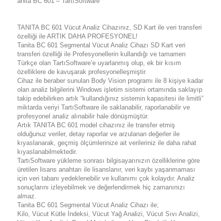
anita BC 601 – TartıSoftware
TANITA BC 601 Vücut Analiz Cihazınız, SD Kart ile veri transferi
özelliği ile ARTIK DAHA PROFESYONEL!
Tanita BC 601 Segmental Vücut Analiz Cihazı SD Kart veri
transferi özelliği ile Profesyonellerin kullandığı ve tamamen
Türkçe olan TartıSoftware’e uyarlanmış olup, ek bir kısım
özelliklere de kavuşarak profesyonelleşmiştir.
Cihaz ile beraber sunulan Body Vision programı ile 8 kişiye kadar
olan analiz bilgilerini Windows işletim sistemi ortamında saklayıp
takip edebilirken artık “kullandığınız sistemin kapasitesi ile limitli”
miktarda veriyi TartıSoftware ile saklanabilir, raporlanabilir ve
profesyonel analiz alınabilir hale dönüşmüştür.
Artık TANITA BC 601 model cihazınız ile transfer etmiş
olduğunuz veriler, detay raporlar ve arzulanan değerler ile
kıyaslanarak, geçmiş ölçümlerinize ait verileriniz ile daha rahat
kıyaslanabilmektedir.
TartıSoftware yükleme sonrası bilgisayarınızın özelliklerine göre
üretilen lisans anahtarı ile lisanslanır, veri kaybı yaşanmaması
için veri tabanı yedeklenebilir ve kullanımı çok kolaydır. Analiz
sonuçlarını izleyebilmek ve değerlendirmek hiç zamanınızı
almaz.
Tanita BC 601 Segmental Vücut Analiz Cihazı ile;
Kilo, Vücut Kütle İndeksi, Vücut Yağ Analizi, Vücut Sıvı Analizi,