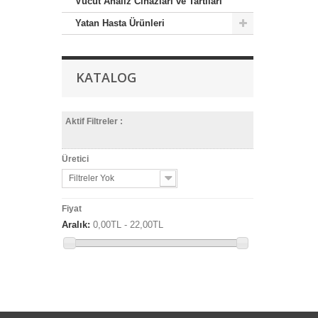
Vucüt Analiz Cihazları ve Tartıları
Yatan Hasta Ürünleri
KATALOG
Aktif Filtreler :
Üretici
Filtreler Yok
Fiyat
Aralık:
0,00TL - 22,00TL