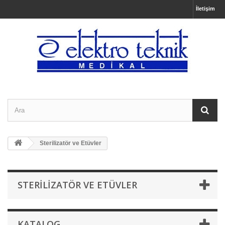
İletişim
Sterilizatör ve Etüvler
STERILIZATÖR VE ETÜVLER
KATALOG