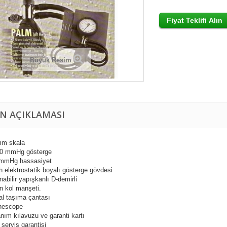
Büyük Resim
N AÇIKLAMASI
mm skala
00 mmHg gösterge
 mmHg hassasiyet
h elektrostatik boyalı gösterge gövdesi
nabilir yapışkanlı D-demirli
n kol manşeti.
nal taşıma çantası
thescope
anım kılavuzu ve garanti kartı
l servis garantisi