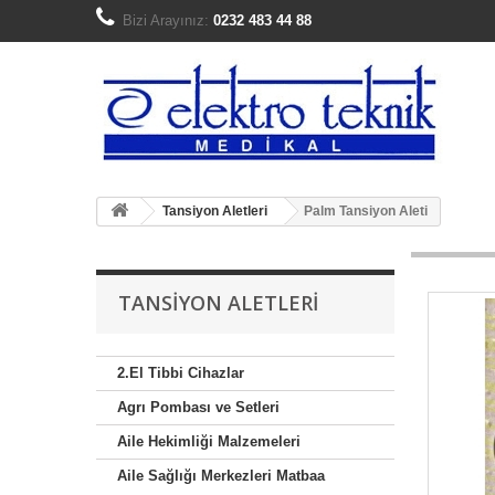
Bizi Arayınız:
0232 483 44 88
Tansiyon Aletleri
Palm Tansiyon Aleti
TANSIYON ALETLERI
2.El Tibbi Cihazlar
Agrı Pombası ve Setleri
Aile Hekimliği Malzemeleri
Aile Sağlığı Merkezleri Matbaa