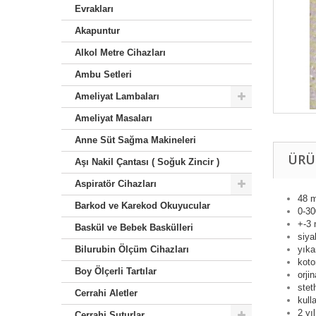
Evrakları
Akapuntur
Alkol Metre Cihazları
Ambu Setleri
Ameliyat Lambaları
Ameliyat Masaları
Anne Süt Sağma Makineleri
ÜRÜ
Aşı Nakil Çantası ( Soğuk Zincir )
Aspiratör Cihazları
48 
Barkod ve Karekod Okuyucular
0-3
+-3
Baskül ve Bebek Baskülleri
siya
Bilurubin Ölçüm Cihazları
yıka
koto
Boy Ölçerli Tartılar
orji
ste
Cerrahi Aletler
kull
2 yı
Cerrahi Suturlar