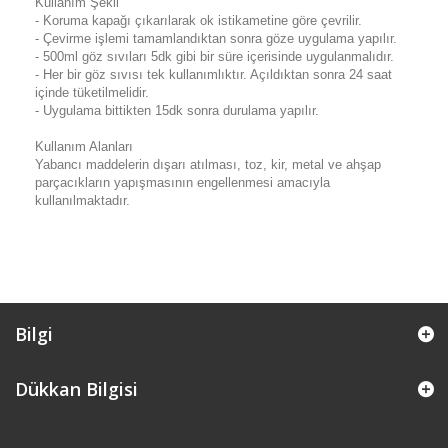
Kullanım Şekli
- Koruma kapağı çıkarılarak ok istikametine göre çevrilir.
- Çevirme işlemi tamamlandıktan sonra göze uygulama yapılır.
- 500ml göz sıvıları 5dk gibi bir süre içerisinde uygulanmalıdır.
- Her bir göz sıvısı tek kullanımlıktır. Açıldıktan sonra 24 saat
içinde tüketilmelidir.
- Uygulama bittikten 15dk sonra durulama yapılır.
Kullanım Alanları
Yabancı maddelerin dışarı atılması, toz, kir, metal ve ahşap
parçacıkların yapışmasının engellenmesi amacıyla
kullanılmaktadır.
Bilgi
Dükkan Bilgisi