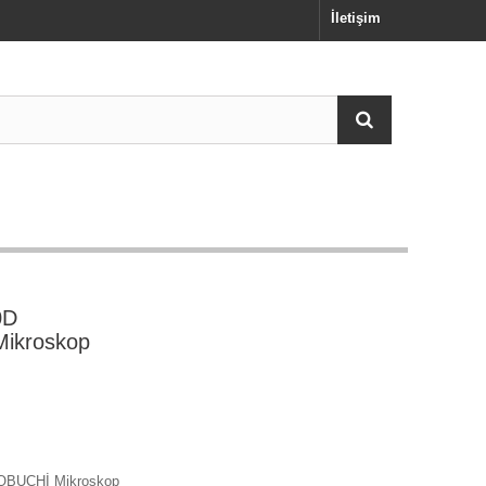
İletişim
0D
ikroskop
BUCHİ Mikroskop