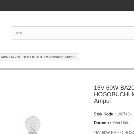
 60W BA20D HOSOBUCHİ Mikroskop Ampul
15V 60W BA2
HOSOBUCHİ M
Ampul
Stok Kodu :
1967464
Durumu :
Yeni Ürün
15V 60W BA20D HOSO