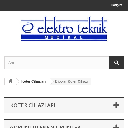
İletişim
Koter Cihazları
Bipolar Koter Cihazı
KOTER CIHAZLARI
GÖRÜNTÜLENEN ÜRÜNLER