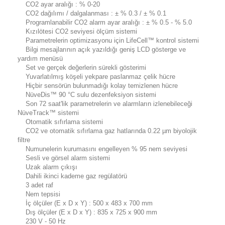
CO2 ayar aralığı : % 0-20
CO2 dağılımı / dalgalanması : ± % 0.3 / ± % 0.1
Programlanabilir CO2 alarm ayar aralığı : ± % 0.5 - % 5.0
Kızılötesi CO2 seviyesi ölçüm sistemi
Parametrelerin optimizasyonu için LifeCell™ kontrol sistemi
Bilgi mesajlarının açık yazıldığı geniş LCD gösterge ve
yardım menüsü
Set ve gerçek değerlerin sürekli gösterimi
Yuvarlatılmış köşeli yekpare paslanmaz çelik hücre
Hiçbir sensörün bulunmadığı kolay temizlenen hücre
NüveDis™ 90 °C sulu dezenfeksiyon sistemi
Son 72 saat'lik parametrelerin ve alarmların izlenebileceği
NüveTrack™ sistemi
Otomatik sıfırlama sistemi
CO2 ve otomatik sıfırlama gaz hatlarında 0.22 µm biyolojik
filtre
Numunelerin kurumasını engelleyen % 95 nem seviyesi
Sesli ve görsel alarm sistemi
Uzak alarm çıkışı
Dahili ikinci kademe gaz regülatörü
3 adet raf
Nem tepsisi
İç ölçüler (E x D x Y) : 500 x 483 x 700 mm
Dış ölçüler (E x D x Y) : 835 x 725 x 900 mm
230 V - 50 Hz