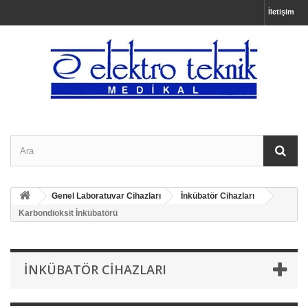
İletişim
Genel Laboratuvar Cihazları
İnkübatör Cihazları
Karbondioksit İnkübatörü
İNKÜBATÖR CIHAZLARI