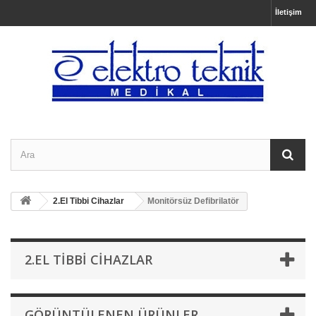
İletişim
2.El Tibbi Cihazlar
Monitörsüz Defibrilatör
2.EL TIBBI CIHAZLAR
GÖRÜNTÜLENEN ÜRÜNLER