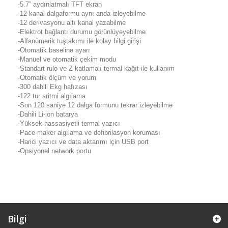
-5.7” aydınlatmalı TFT ekran
-12 kanal dalgaformu aynı anda izleyebilme
-12 derivasyonu altı kanal yazabilme
-Elektrot bağlantı durumu görünlüyeyebilme
-Alfanümerik tuştakımı ile kolay bilgi girişi
-Otomatik baseline ayarı
-Manuel ve otomatik çekim modu
-Standart rulo ve Z katlamalı termal kağıt ile kullanım
-Otomatik ölçüm ve yorum
-300 dahili Ekg hafızası
-122 tür aritmi algılama
-Son 120 saniye 12 dalga formunu tekrar izleyebilme
-Dahili Li-ion batarya
-Yüksek hassasiyetli termal yazıcı
-Pace-maker algılama ve defibrilasyon koruması
-Harici yazıcı ve data aktarımı için USB port
-Opsiyonel network portu
Bilgi