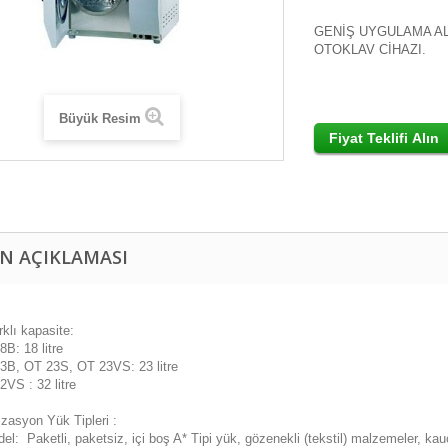
GENİŞ UYGULAMA A
OTOKLAV CİHAZI.
Büyük Resim
N AÇIKLAMASI
rklı kapasite:
: 18 litre
, OT 23S, OT 23VS: 23 litre
S : 32 litre
lizasyon Yük Tipleri :
: Paketli, paketsiz, içi boş A* Tipi yük, gözenekli (tekstil) malzemeler, ka