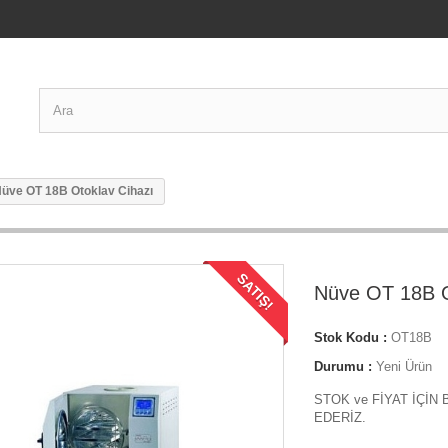
üve OT 18B Otoklav Cihazı
SATIŞ!
Nüve OT 18B O
Stok Kodu :
OT18B
Durumu :
Yeni Ürün
STOK ve FİYAT İÇİN 
EDERİZ.