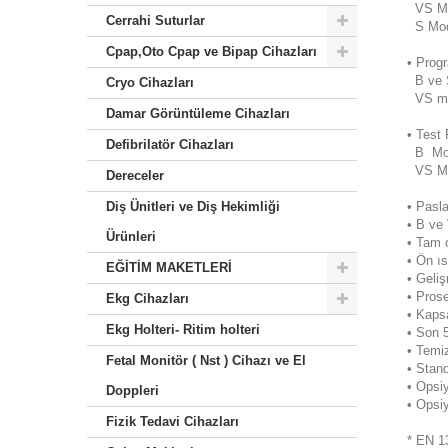
VS Mode
Cerrahi Suturlar
S Mode
Cpap,Oto Cpap ve Bipap Cihazları
• Progr
B ve S
Cryo Cihazları
VS mod
Damar Görüntüleme Cihazları
• Test 
Defibrilatör Cihazları
B Mode
VS Mod
Dereceler
Diş Ünitleri ve Diş Hekimliği
• Pasla
• B ve
Ürünleri
• Tam 
• Ön ı
EĞİTİM MAKETLERİ
• Geliş
• Pros
Ekg Cihazları
• Kaps
Ekg Holteri- Ritim holteri
• Son 
• Temiz
Fetal Monitör ( Nst ) Cihazı ve El
• Stan
• Opsi
Doppleri
• Opsi
Fizik Tedavi Cihazları
* EN 1