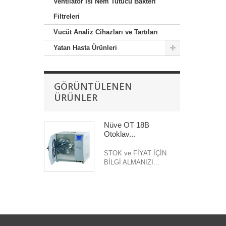
Ventilatör Isı Nem Tutucu Bakteri
Filtreleri
Vucüt Analiz Cihazları ve Tartıları
Yatan Hasta Ürünleri
GÖRÜNTÜLENEN
ÜRÜNLER
Nüve OT 18B
Otoklav...
STOK ve FİYAT İÇİN
BİLGİ ALMANIZI...