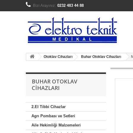
Bizi Arayınız:
0232 483 44 88
Otoklav Cihazları
Buhar Otoklav Cihazları
N
BUHAR OTOKLAV
CIHAZLARI
2.El Tibbi Cihazlar
Agrı Pombası ve Setleri
Aile Hekimliği Malzemeleri