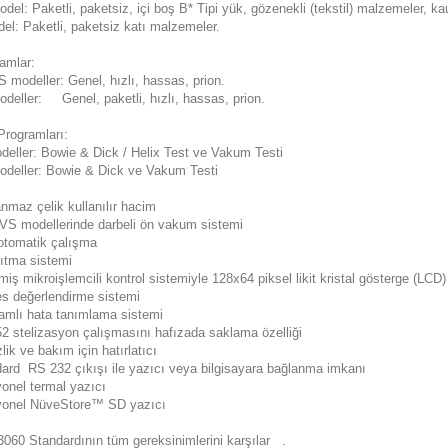
l: Paketli, paketsiz, içi boş B* Tipi yük, gözenekli (tekstil) malzemeler, k
l: Paketli, paketsiz katı malzemeler.
amlar:
 modeller: Genel, hızlı, hassas, prion.
eller: Genel, paketli, hızlı, hassas, prion.
Programları:
ller: Bowie & Dick / Helix Test ve Vakum Testi
eller: Bowie & Dick ve Vakum Testi
nmaz çelik kullanılır hacim
 VS modellerinde darbeli ön vakum sistemi
otomatik çalışma
sıtma sistemi
miş mikroişlemcili kontrol sistemiyle 128x64 piksel likit kristal gösterge (LCD)
es değerlendirme sistemi
amlı hata tanımlama sistemi
52 stelizasyon çalışmasını hafızada saklama özelliği
lik ve bakım için hatırlatıcı
dard RS 232 çıkışı ile yazıcı veya bilgisayara bağlanma imkanı
yonel termal yazıcı
yonel NüveStore™ SD yazıcı
3060 Standardının tüm gereksinimlerini karşılar .