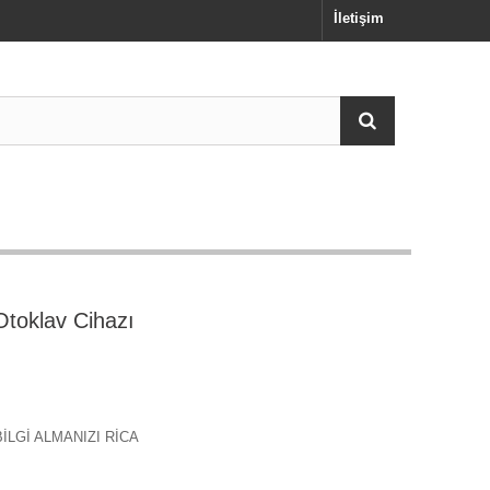
İletişim
toklav Cihazı
BİLGİ ALMANIZI RİCA