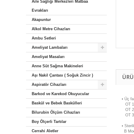
Aile Sağlığı Merkezleri Matbaa
Evrakları
Akapuntur
Alkol Metre Cihazları
Ambu Setleri
Ameliyat Lambaları
Ameliyat Masaları
Anne Süt Sağma Makineleri
Aşı Nakil Çantası ( Soğuk Zincir )
ÜRÜ
Aspiratör Cihazları
Barkod ve Karekod Okuyucular
• Üç fa
Baskül ve Bebek Baskülleri
OT 18B
OT 23B
Bilurubin Ölçüm Cihazları
OT 32V
Boy Ölçerli Tartılar
• Steri
Cerrahi Aletler
B Model