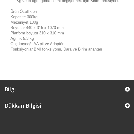
Kg ve
lb
ağırlığında
birimi
değiştirmek için
Birim
fonksiyonu
Ürün Özellikleri
Kapasite
300kg
Mezuniyet
100g
Boyutlar
440 x
315
x
1070
mm
Platform
boyutu
310
x
310
mm
Ağırlık
5.3
kg
Güç kaynağı
AA
pil
ve
Adaptör
Fonksiyonlar
BMI
fonksiyonu
,
Dara
ve Birim
anahtarı
Bilgi
Dükkan Bilgisi