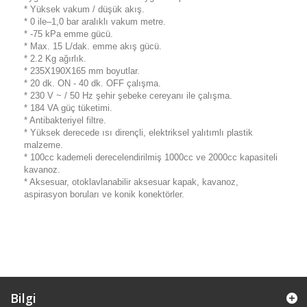
* Yüksek vakum / düşük akış.
* 0 ile–1,0 bar aralıklı vakum metre.
* -75 kPa emme gücü.
* Max. 15 L/dak. emme akış gücü.
* 2.2 Kg ağırlık.
* 235X190X165 mm boyutlar.
* 20 dk. ON - 40 dk. OFF çalışma.
* 230 V ~ / 50 Hz şehir şebeke cereyanı ile çalışma.
* 184 VA güç tüketimi.
* Antibakteriyel filtre.
* Yüksek derecede ısı dirençli, elektriksel yalıtımlı plastik
malzeme.
* 100cc kademeli derecelendirilmiş 1000cc ve 2000cc kapasiteli
kavanoz.
* Aksesuar, otoklavlanabilir aksesuar kapak, kavanoz,
aspirasyon boruları ve konik konektörler.
Bilgi